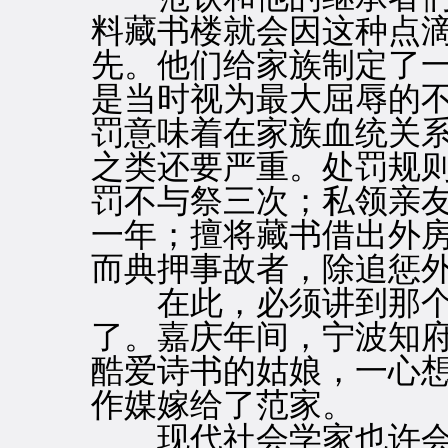
料藏书楼就会因这种点
先。他们给家族制定了
是当时视为最大屈辱的
罚意味着在家族血统关系
之类还要严重。处罚规
罚不与祭三次；私领亲
一年；擅将藏书借出外
而典押事故者，除追惩
在此，必须讲到那个
了。嘉庆年间，宁波知
酷爱诗书的姑娘，一心
作媒嫁给了范家。
现代社会学家也许会