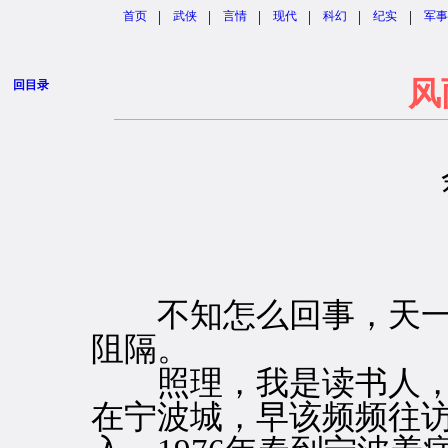
|
|
|
|
|
|
首页
武侠
言情
现代
科幻
纪实
军事
风
回目录
不知怎么回事，天一
阻隔。
照理，我是读书人，
在宁波城，早该频频往