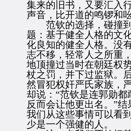
集来的旧书，又要汇入
声音，比开道的鸣锣和
范钦的选择，碰撞到
题：基于健全人格的文
化良知的健全人格。没
志不移，轻常人之所重
地顶撞过当时在朝廷权
杖之罚，并下过监狱。
然冒犯权奸严氏家族，
却说：“范钦是连郭勋都
反而会让他更出名。”结
我们从这些事情可以看
少是一个强健的人。