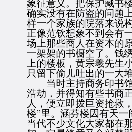
象征意义。把保护藏书
确实没有在防盗的问题
样一个家族的院落来说
正像范钦想象不到会有
场上那些商人在资本的
一架架的书橱空了。钱
上的楼板，黄宗羲先生
只留下偷儿吐出的一大
当时主持商务印书馆
浩劫，并得知有些书商
人，便立即拨巨资抢救，
楼”里。涵芬楼因有天一
当代不少文化大家都在