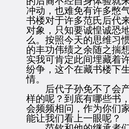
的后裔不经自身体验就
冲动，也难免有许多憋
书楼对于许多范氏后代
对象，只知要诚惶诚恐
么。按照今天的思维习
的丰功伟绩之余随之揣
实我可肯定此间埋藏着
纷争，这个在藏书楼下
情。
后代子孙免不了会产
样的呢？到底有哪些书
会频频相问，作为你们
能让我们看上一眼呢？
范钦和他的继承者们