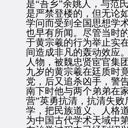
是“吾乡”余姚人，与范
是严禁登楼的，但无论
学问而受到全国思想学
也早有所闻。尽管当时
于黄宗羲的行为举止实
间造成非凡的轰动效应
人物，被魏忠贤宦官集
九岁的黄宗羲在廷质时
党，后又追杀凶手，警
南下时他与两个弟弟在家
营”英勇抗清，抗清失败
学，把民族道义、人格
为中国古代学术天域中